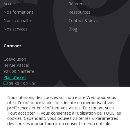
Accueil
Références
Nos formations
Ressources
Nous connaître
Contact & devis
Nos services
Blog
Contact
Coévolution
44 rue Pascal
92 000 Nanterre
Plan d’accès
09 80 08 55 50
Nous utilisons des cookies sur notre site Web pour vous
offrir l'expérience la plus pertinente en mémorisant vos
préférences et en répétant vos visites. En cliquant sur «
© Copyrights, 2026 Coévolution - Conception et réalisation :
Tout accepter », vous consentez à l'utilisation de TOUS les
*
Brakisto
cookies. Cependant, vous pouvez visiter les « Paramètres
des cookies » pour fournir un consentement contrôlé.
Indicateurs
Qualiopi
Mentions légales