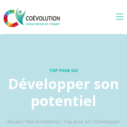
TOP POUR SOI
Développer son
potentiel
Accueil
/
Nos formations
/
Top pour soi
/
Développer