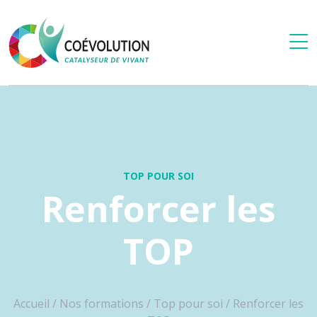
TOP POUR SOI
Renforcer les
TOP
Accueil
/
Nos formations
/
Top pour soi
/
Renforcer les