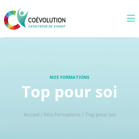
NOS FORMATIONS
Top pour soi
Accueil
/
Nos formations
/
Top pour soi