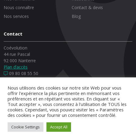
Nous connaître
Contact & devis
Nos services
Blog
Contact
Coévolution
44 rue Pascal
92 000 Nanterre
Plan d’accès
09 80 08 55 50
Nous utilisons des cookies sur notre site Web pour vous
offrir l'expérience la plus pertinente en mémorisant vos
préférences et en répétant vos visites. En cliquant sur «
© Copyrights, 2026 Coévolution - Conception et réalisation :
Tout accepter », vous consentez à l'utilisation de TOUS les
*
Brakisto
cookies. Cependant, vous pouvez visiter les « Paramètres
des cookies » pour fournir un consentement contrôlé.
Indicateurs
Qualiopi
Mentions légales
Cookie Settings
Accept All
Conditions générales de vente
CGU