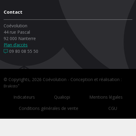
Contact
Coévolution
44 rue Pascal
92 000 Nanterre
Plan d’accès
09 80 08 55 50
© Copyrights, 2026 Coévolution - Conception et réalisation :
*
Brakisto
Indicateurs
Qualiopi
Mentions légales
Conditions générales de vente
CGU