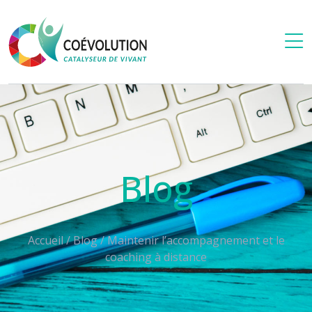
Blog
Accueil
/
Blog
/
Maintenir l’accompagnement et le
coaching à distance