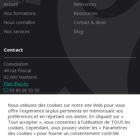
Accueil
Références
Nos formations
Ressources
Nous connaître
Contact & devis
Nos services
Blog
Contact
Coévolution
44 rue Pascal
92 000 Nanterre
Plan d’accès
09 80 08 55 50
Nous utilisons des cookies sur notre site Web pour vous
offrir l'expérience la plus pertinente en mémorisant vos
préférences et en répétant vos visites. En cliquant sur «
© Copyrights, 2026 Coévolution - Conception et réalisation :
Tout accepter », vous consentez à l'utilisation de TOUS les
*
Brakisto
cookies. Cependant, vous pouvez visiter les « Paramètres
des cookies » pour fournir un consentement contrôlé.
Indicateurs
Qualiopi
Mentions légales