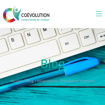
Blog
Accueil
/
Blog
/
Relaxations : Précaution d’emploi