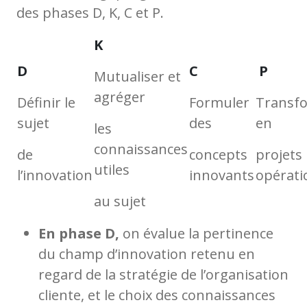
des phases D, K, C et P.
K
D
C
P
Mutualiser et
agréger
Définir le
Formuler
Transf
sujet
des
en
les
connaissances
de
concepts
projets
utiles
l’innovation
innovants
opérati
au sujet
En phase D,
on évalue la pertinence
du champ d’innovation retenu en
regard de la stratégie de l’organisation
cliente, et le choix des connaissances