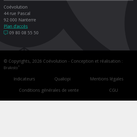
Coévolution
44 rue Pascal
92 000 Nanterre
Plan d’accès
09 80 08 55 50
© Copyrights, 2026 Coévolution - Conception et réalisation :
*
Brakisto
Indicateurs
Qualiopi
Mentions légales
Conditions générales de vente
CGU