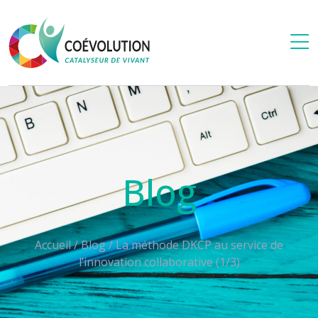
Blog
Accueil
/
Blog
/
La méthode DKCP au service de
l’innovation collaborative (1/3)