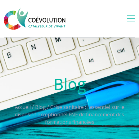
Blog
Accueil
/
Blog
/
Crise sanitaire : l’essentiel sur le
dispositif exceptionnel FNE de financement des
formations financées