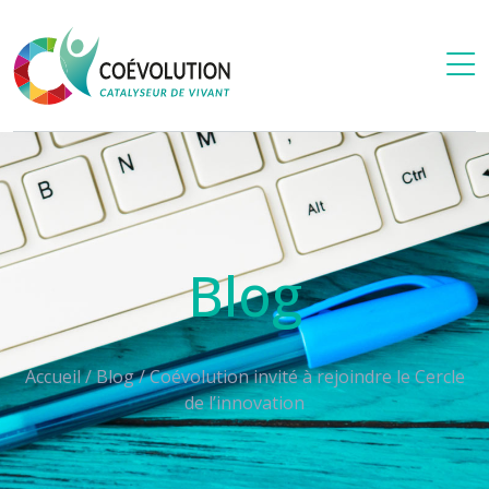
Blog
Accueil
/
Blog
/
Coévolution invité à rejoindre le Cercle
de l’innovation