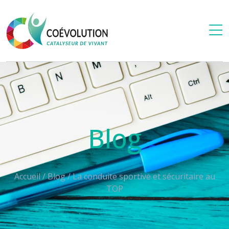
Blog
Accueil
/
Blog
/
La conduite sportive et sécuritaire au
TOP