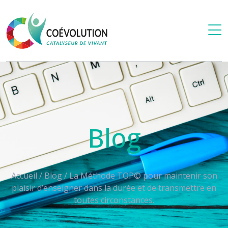
Blog
Accueil
/
Blog
/
La Méthode TOP© pour maintenir son
plaisir d’enseigner dans la durée et de transmettre en
toutes circonstances.