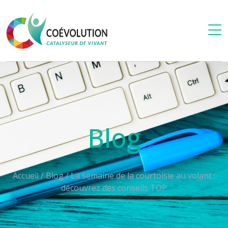
Blog
Accueil
/
Blog
/
La semaine de la courtoisie au volant :
découvrez des conseils TOP