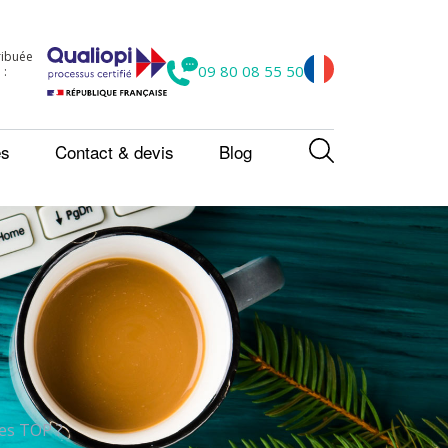
tribuée
09 80 08 55 50
 :
es
Contact & devis
Blog
les TOP ?