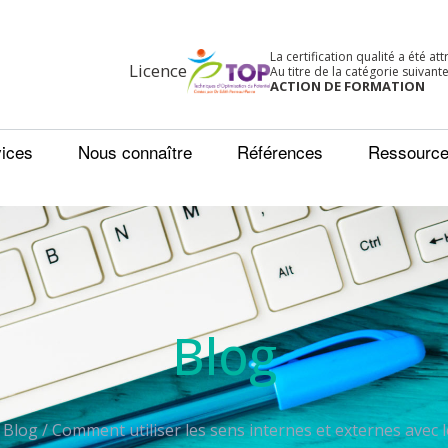
La certification qualité a été at
Licence
Au titre de la catégorie suivante
ACTION DE FORMATION
ices
Nous connaître
Références
Ressourc
Blog
/
Blog
/
Comment utiliser les sens internes et externes avec 