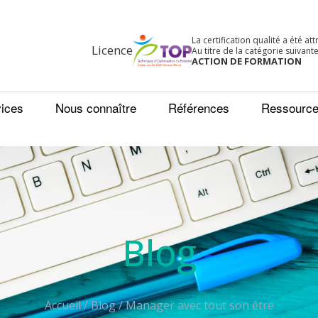
La certification qualité a été at
Licence
Au titre de la catégorie suivante
ACTION DE FORMATION
ices
Nous connaître
Références
Ressourc
Blog
Accueil
/
Blog
/
Manager avec tout son être