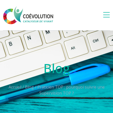
Blog
Accueil
/
Blog
/
Praticien TOP : pourquoi suivre une
Supervision TOP ?