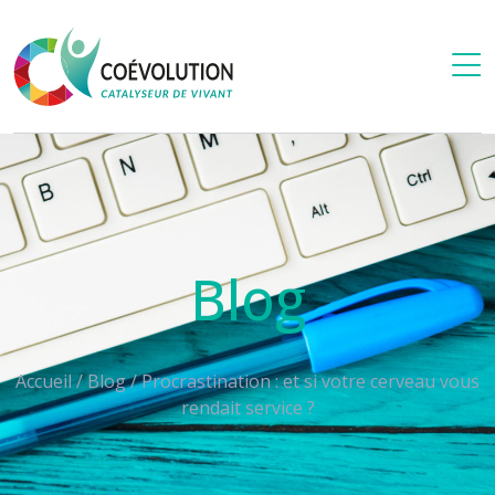
Blog
Accueil
/
Blog
/
Procrastination : et si votre cerveau vous
rendait service ?