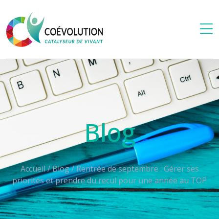
Blog
Accueil
/
Blog
/
Rentrée de septembre : Gérer ses
priorités et prendre du recul pour une année au TOP