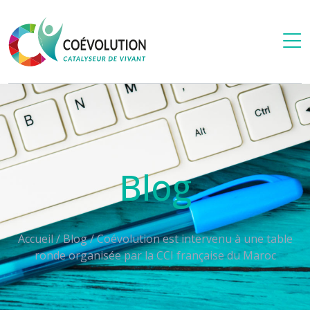
Blog
Accueil
/
Blog
/
Coévolution est intervenu à une table
ronde organisée par la CCI française du Maroc