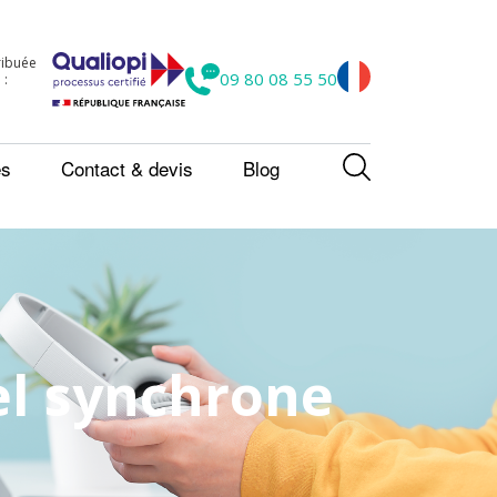
tribuée
09 80 08 55 50
 :
es
Contact & devis
Blog
el synchrone