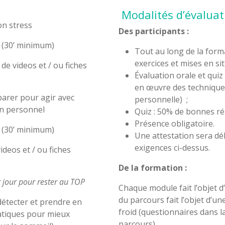
Modalités d’évaluat
n stress
Des participants :
(30’ minimum)
Tout au long de la forma
exercices et mises en si
de videos et / ou fiches
Évaluation orale et qui
en œuvre des techniques
arer pour agir avec
personnelle) ;
on personnel
Quiz : 50% de bonnes r
Présence obligatoire.
(30’ minimum)
Une attestation sera dél
exigences ci-dessus.
ideos et / ou fiches
De la formation :
jour pour rester au TOP
Chaque module fait l’objet d
du parcours fait l’objet d’u
détecter et prendre en
froid (questionnaires dans la
atiques pour mieux
parcours).