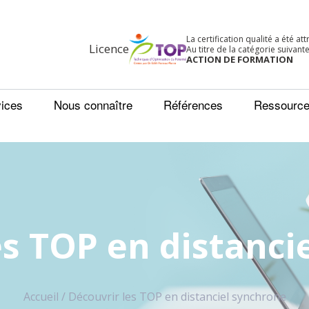
La certification qualité a été at
Licence
Au titre de la catégorie suivante
ACTION DE FORMATION
ices
Nous connaître
Références
Ressourc
es TOP en distanci
Accueil
/
Découvrir les TOP en distanciel synchrone