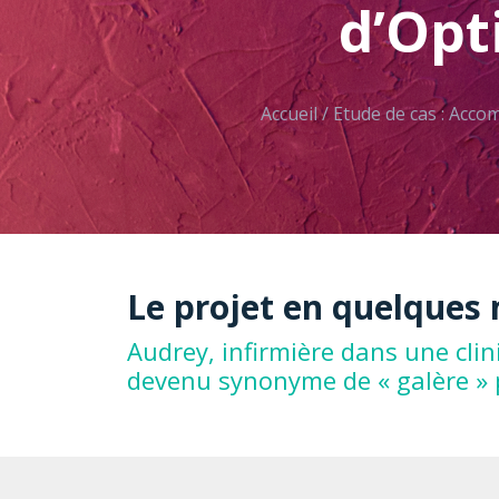
d’Opt
Accueil
/
Etude de cas : Acco
Le projet en quelques
Audrey, infirmière dans une cli
devenu synonyme de « galère » pou