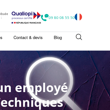
tribuée
09 80 08 55 50
 :
es
Contact & devis
Blog
 un employé
 Techniques