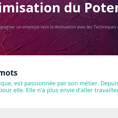
imisation du Pote
mpagner un employé vers la motivation avec les Techniques 
 mots
nique, est passionnée par son métier. Depui
r elle. Elle n’a plus envie d’aller travaill