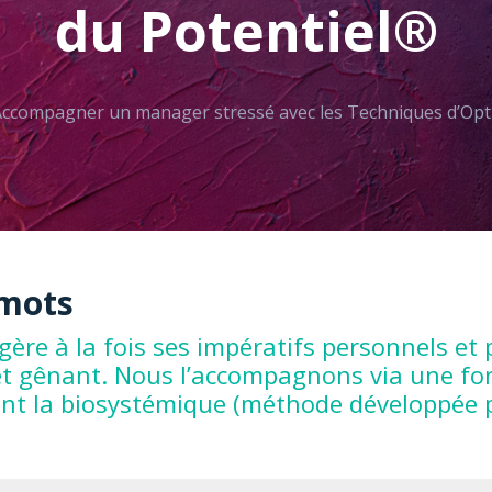
du Potentiel®
 Accompagner un manager stressé avec les Techniques d’Opt
 mots
re à la fois ses impératifs personnels et p
et gênant. Nous l’accompagnons via une for
nt la biosystémique (méthode développée pa