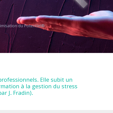
imisation du Potentiel®
rofessionnels. Elle subit un
mation à la gestion du stress
r J. Fradin).