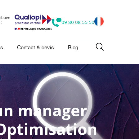
tribuée
09 80 08 55 50
 :
es
Contact & devis
Blog
 un manager
’Optimisation