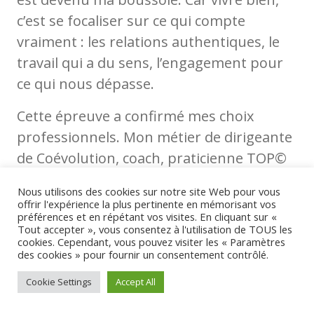
c’est se focaliser sur ce qui compte
vraiment : les relations authentiques, le
travail qui a du sens, l’engagement pour
ce qui nous dépasse.
Cette épreuve a confirmé mes choix
professionnels. Mon métier de dirigeante
de Coévolution, coach, praticienne TOP©
et gestalt-thérapeute est un bonheur
Nous utilisons des cookies sur notre site Web pour vous
quotidien. L’accompagnement de
offrir l'expérience la plus pertinente en mémorisant vos
préférences et en répétant vos visites. En cliquant sur «
personnes en transition, la transmission
Tout accepter », vous consentez à l'utilisation de TOUS les
d’outils comme les TOP©, prennent
cookies. Cependant, vous pouvez visiter les « Paramètres
des cookies » pour fournir un consentement contrôlé.
aujourd’hui une résonance encore plus
profonde.
Cookie Settings
Accept All