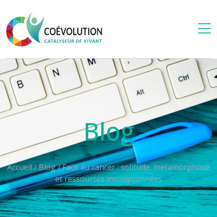
Blog
Accueil
/
Blog
/
Face au cancer : solitude, métamorphose
et ressources insoupçonnées