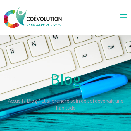
Blog
Accueil
/
Blog
/
Et si prendre soin de soi devenait une
habitude