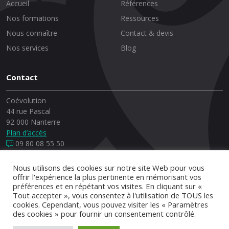
Accueil
Références
Nos formations
Ressources
Nous connaître
Contact & devis
Nos services
Blog
Contact
Coévolution
44 rue Pascal
92 000 Nanterre
Plan d’accès
09 80 08 55 50
Nous utilisons des cookies sur notre site Web pour vous
offrir l'expérience la plus pertinente en mémorisant vos
préférences et en répétant vos visites. En cliquant sur «
© Copyrights, 2026 Coévolution - Conception et réalisation :
Tout accepter », vous consentez à l'utilisation de TOUS les
*
Brakisto
cookies. Cependant, vous pouvez visiter les « Paramètres
des cookies » pour fournir un consentement contrôlé.
Indicateurs
Qualiopi
Mentions légales