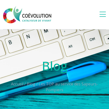
Blog
Accueil
/
Blog
/
Les TOP au service des Sapeurs-
Pompiers