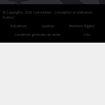
© Copyrights, 2026 Coévolution - Conception et réalisation :
*
Brakisto
Indicateurs
Qualiopi
Mentions légales
Conditions générales de vente
CGU