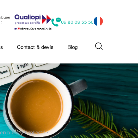
tribuée
09 80 08 55 50
 :
es
Contact & devis
Blog
n burnout collectif ?