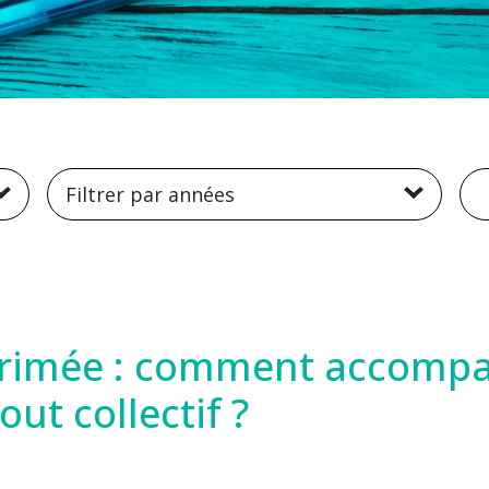
R
Filtrer par années
primée : comment accomp
ut collectif ?