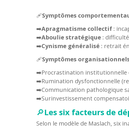
🩹
Symptômes comportementau
➡️
Apragmatisme collectif
: inca
➡️
Aboulie stratégique
: difficul
➡️
Cynisme généralisé
: retrait 
🩹
Symptômes organisationnels
➡️Procrastination institutionnelle
➡️Rumination dysfonctionnelle (
➡️Communication pathologique sa
➡️Surinvestissement compensatoi
🔎
Les six facteurs de d
Selon le modèle de Maslach, six i