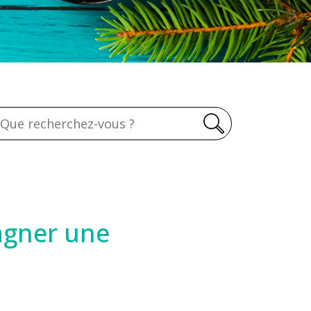
echerche
agner une