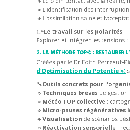
🔸Le plein contact avec la réalit
🔸L’identification des interruption
🔸L’assimilation saine et l’acceptat
👉
Le travail sur les polarités
Explorer et intégrer les tensions 
2. LA MÉTHODE TOP© : RESTAURER L
Créées par le Dr Edith Perreaut-Pi
d’Optimisation du Potentiel®
s
🔧
Outils concrets pour l’organi
🔹
Techniques brèves
de gestion 
🔹
Météo TOP collective
: cartog
🔹
Micro-pauses régénératives
l
🔹
Visualisation
de scénarios dés
🔹
Réactivation sensorielle
: rec