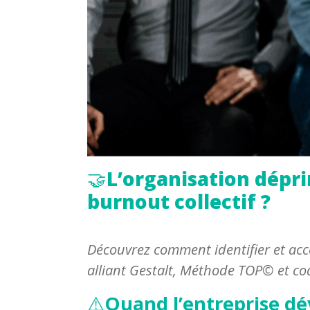
🤝
L’organisation dépr
burnout collectif ?
Découvrez comment identifier et acc
alliant Gestalt, Méthode TOP© et co
⚠️
Quand l’entreprise dév