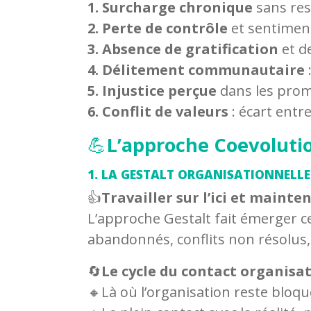
1. Surcharge chronique
sans res
2. Perte de contrôle
et sentimen
3. Absence de gratification
et d
4. Délitement communautaire
:
5. Injustice perçue
dans les prom
6. Conflit de valeurs
: écart entre
💪
L’approche Coevoluti
1. LA GESTALT ORGANISATIONNELL
👍
Travailler sur l’ici et main
L’approche Gestalt fait émerger ce
abandonnés, conflits non résolus, 
🔄️
Le cycle du contact organisa
🔸Là où l’organisation reste bloqu