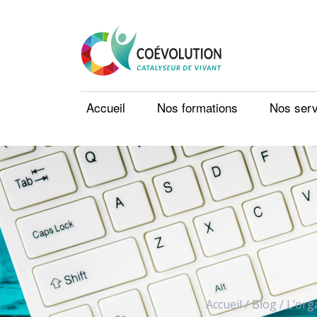
Accueil
Nos formations
Nos serv
Accueil
/
Blog
/
L’org