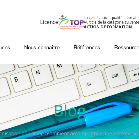
La certification qualité a été at
Licence
Au titre de la catégorie suivante
ACTION DE FORMATION
ices
Nous connaître
Références
Ressourc
Blog
anisation déprimée : comment accompagner une entreprise e