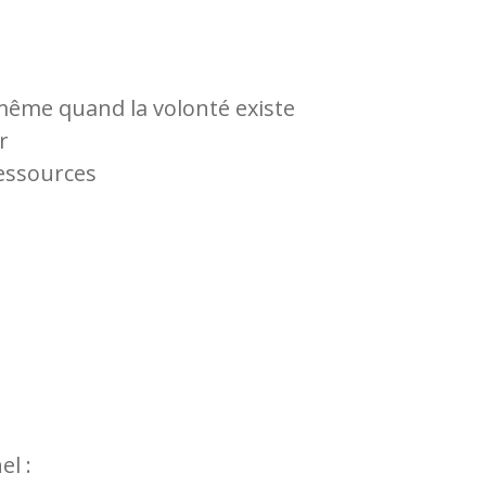
 même quand la volonté existe
r
ressources
el :