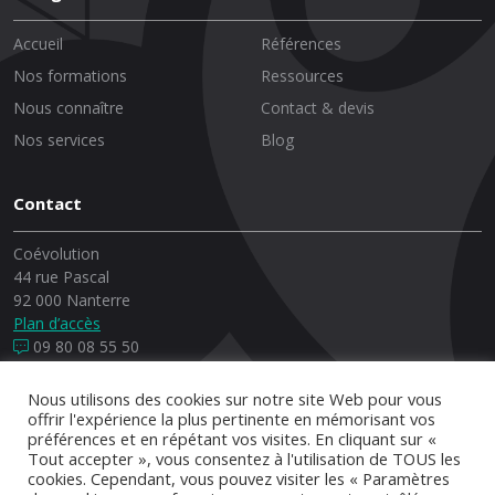
Accueil
Références
Nos formations
Ressources
Nous connaître
Contact & devis
Nos services
Blog
Contact
Coévolution
44 rue Pascal
92 000 Nanterre
Plan d’accès
09 80 08 55 50
Nous utilisons des cookies sur notre site Web pour vous
offrir l'expérience la plus pertinente en mémorisant vos
préférences et en répétant vos visites. En cliquant sur «
© Copyrights, 2026 Coévolution - Conception et réalisation :
Tout accepter », vous consentez à l'utilisation de TOUS les
*
Brakisto
cookies. Cependant, vous pouvez visiter les « Paramètres