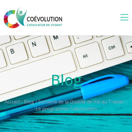
Blog
Accueil
/
Blog
/
Semaine de la Qualité de Vie au Travail –
Le programme Coévolution